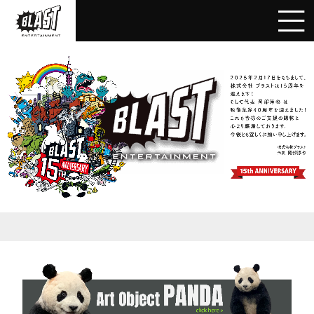
BLAST
Inc.
|
創
業
40
年
映
画
製
作・
特
殊
造