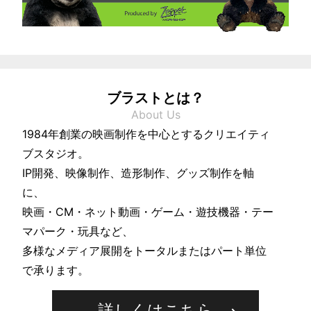
形・
IP
開
発
ブラストとは？
の
About Us
総
1984年創業の映画制作を中心とするクリエイティ
合
ブスタジオ。
ク
IP開発、映像制作、造形制作、グッズ制作を軸
リ
に、
エ
映画・CM・ネット動画・ゲーム・遊技機器・テー
イ
マパーク・玩具など、
多様なメディア展開をトータルまたはパート単位
テ
で承ります。
ィ
ブ
詳しくはこちら